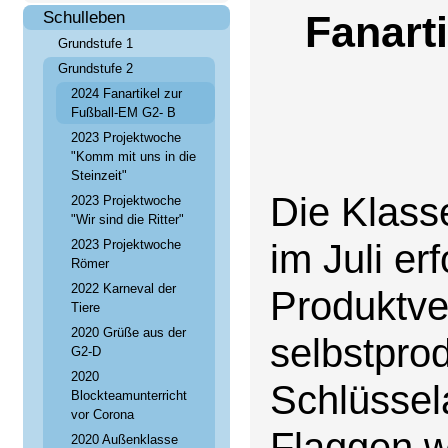
Schulleben
Fanart
Grundstufe 1
Grundstufe 2
2024 Fanartikel zur
Fußball-EM G2- B
2023 Projektwoche
"Komm mit uns in die
Steinzeit"
Die Klass
2023 Projektwoche
"Wir sind die Ritter"
im Juli er
2023 Projektwoche
Römer
2022 Karneval der
Produktve
Tiere
2020 Grüße aus der
selbstpro
G2-D
2020
Schlüssel
Blockteamunterricht
vor Corona
Flaggen w
2020 Außenklasse