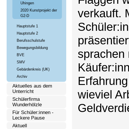
Uhingen
verkauft. 
2020 Kunstprojekt der
G2-D
Schüler:i
Hauptstufe 1
Hauptstufe 2
präsentie
Berufsschulstufe
Bewegungsbildung
sprachen 
BVE
SMV
Käufer:inn
Gebärdenkreis (UK)
Archiv
Erfahrung 
Aktuelles aus dem
wieviel A
Unterricht
Schülerfirma
Geldverdi
Wunderhölzle
Für Schüler:innen -
Leckere Pause
Aktuell