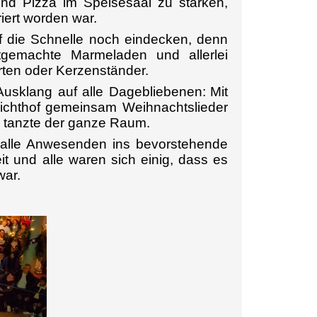
und Pizza im Speisesaal zu stärken,
riert worden war.
 die Schnelle noch eindecken, denn
tgemachte Marmeladen und allerlei
en oder Kerzenständer.
Ausklang auf alle Dagebliebenen:
Mit
 Lichthof gemeinsam Weihnachtslieder
d tanzte der ganze Raum.
g alle Anwesenden ins bevorstehende
t und alle waren sich einig, dass es
war.