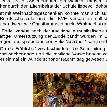
ichkeit sich zwischendurch bei Waffeln, Punsch 
her durch den Elternbeirat der Schule liebevoll deko
st mit Weihnachtsgeschenken konnte man sich auf
 Berufsschulstufe und die BVE verkauften selbs
thandwerk wie Christbaumschmuck, Weihnachstkart
Ende wartete noch der traditionelle musikalische 
räftiger Unterstützung der „Bodelband“ wurden im
ngen und spätestens bei „Feliz Navidad“‚“ sang un
„Oh du Fröhliche“ verabschiedete die Schulleitun
ntswochenende und die restliche Vorweihnachtszei
er einmal ein wunderschöner Nachmittag gewesen 