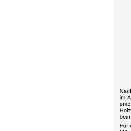
Nach
im A
ent
Holz
beim
Für 