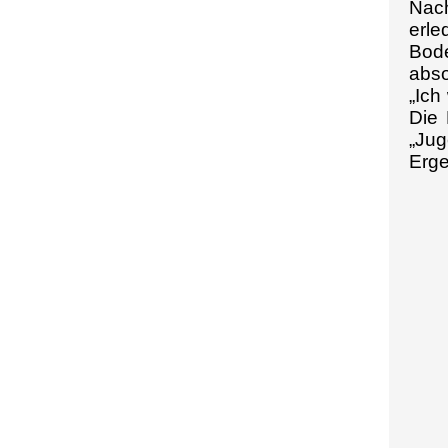
Nach
erle
Bode
abso
„Ich
Die 
„Jug
Erge