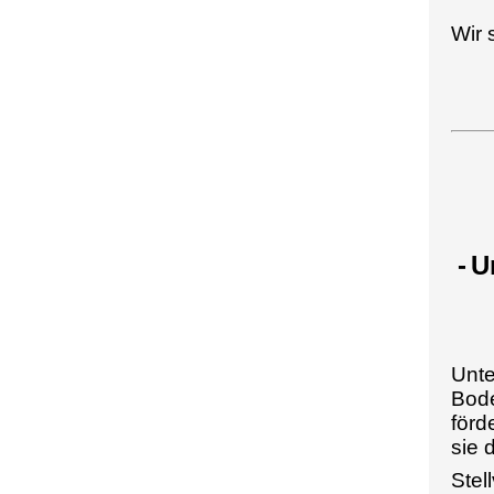
Wir 
-
U
Unte
Bode
förd
sie 
Stel