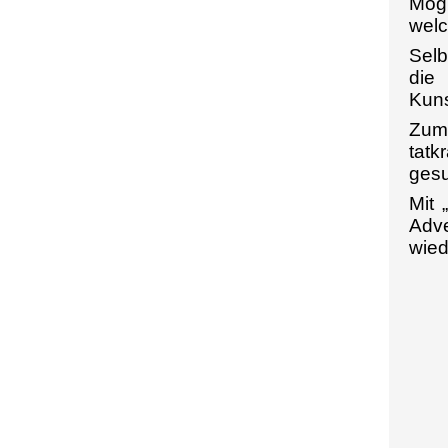
Mögl
welc
Selb
die
Kuns
Zum 
tatk
gesu
Mit 
Adve
wied