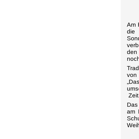
Am F
die 
Sond
verb
den 
noch
Trad
von 
„Das
umso
Zeit
Das 
am H
Schu
Weih