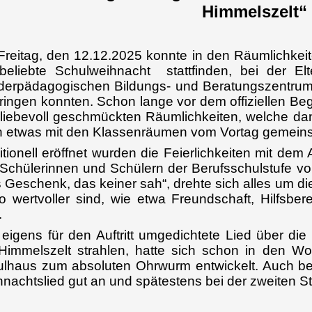
Himmelszelt“
reitag, den 12.12.2025 konnte in den Räumlichkei
beliebte Schulweihnacht stattfinden, bei der El
erpädagogischen Bildungs- und Beratungszentrum
ringen konnten. Schon lange vor dem offiziellen Beg
liebevoll geschmückten Räumlichkeiten, welche da
 etwas mit den Klassenräumen vom Vortag gemeins
itionell eröffnet wurden die Feierlichkeiten mit de
Schülerinnen und Schülern der Berufsschulstufe vor
 Geschenk, das keiner sah“, drehte sich alles um di
 wertvoller sind, wie etwa Freundschaft, Hilfsbe
.
eigens für den Auftritt umgedichtete Lied über di
immelszelt strahlen, hatte sich schon in den W
lhaus zum absoluten Ohrwurm entwickelt. Auch b
nachtslied gut an und spätestens bei der zweiten S