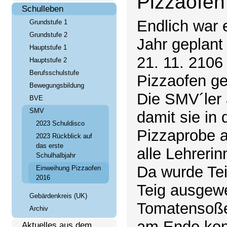
Pizzaofen
Schulleben
Endlich war 
Grundstufe 1
Grundstufe 2
Jahr geplant
Hauptstufe 1
21. 11. 2106
Hauptstufe 2
Berufsschulstufe
Pizzaofen g
Bewegungsbildung
Die SMV´ler 
BVE
SMV
damit sie in
2023 Schuldisco
Pizzaprobe a
2023 Rückblick auf
das erste
alle Lehreri
Schulhalbjahr
Da wurde Tei
Einweihung Pizzaofen
2016
Teig ausgewe
Gebärdenkreis (UK)
Tomatensoße,
Archiv
am Ende konn
Aktuelles aus dem