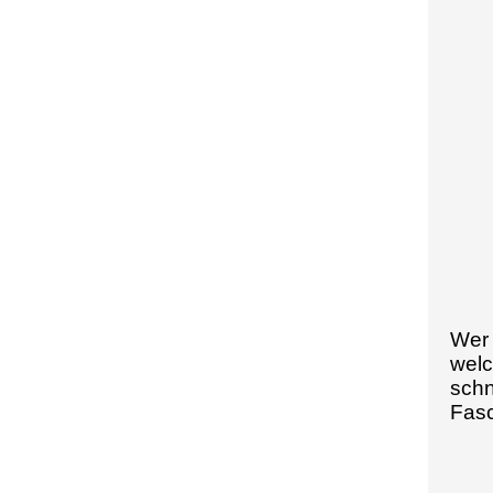
Wer 
welc
schn
Fasc