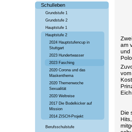
Schulleben
Grundstufe 1
Grundstufe 2
Hauptstufe 1
Hauptstufe 2
Zwei
2024 Hauptstufencup in
am v
Stuttgart
und 
2023 Hundertwasser
Polo
2023 Fasching
Zuvo
2020 Corona und das
vom 
Maskenthema
Kost
2020 Themenwoche
Prin
Sexualität
Eich
2020 Weltreise
2017 Die Bodelkicker auf
Mission
Die 
2014 ZISCH-Projekt
Hits
mitg
Berufsschulstufe