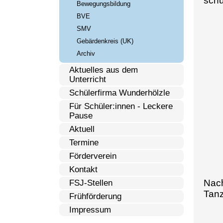
schu
Bewegungsbildung
BVE
SMV
Gebärdenkreis (UK)
Archiv
Aktuelles aus dem
Unterricht
Schülerfirma Wunderhölzle
Für Schüler:innen - Leckere
Pause
Aktuell
Termine
Förderverein
Kontakt
Nach
FSJ-Stellen
Tanz
Frühförderung
Impressum